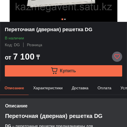
Переточная (дверная) решетка DG
В наличии
Код: DG
Розница
7 100
от
₸
Купить
Описание
Характеристики
Доставка
Оплата
Усл
Описание
Переточная (дверная) решетка DG
DG
– переточные решетки предназначены для