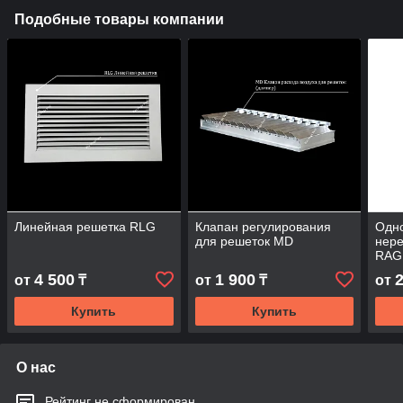
Подобные товары компании
Линейная решетка RLG
Клапан регулирования
Одн
для решеток MD
нере
RAG
4 500
1 900
от
₸
от
₸
от
Купить
Купить
О нас
Рейтинг не сформирован