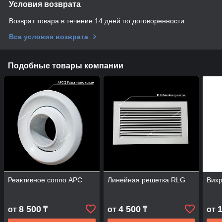
Условия возврата
Возврат товара в течение 14 дней по договоренности
Все условия возврата
Подобные товары компании
Реактивное сопло АРС
Линейная решетка RLG
Вих
8 500
4 500
от
₸
от
₸
от