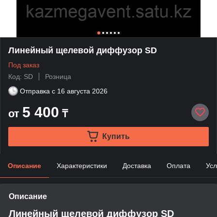
Линейный щелевой диффузор SD
Под заказ
Код: SD
Розница
Отправка с
16 августа 2026
5 400
от
₸
Купить
Описание
Характеристики
Доставка
Оплата
Усл
Описание
Линейный щелевой диффузор SD