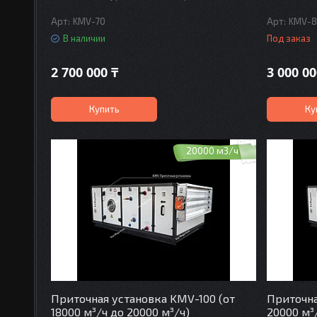
KMV-70
KMV-
В наличии
Под заказ
2 700 000 ₸
3 000 00
Купить
Ку
20000 м3/ч
Приточная установка KMV-100 (от
Приточна
18000 м³/ч до 20000 м³/ч)
20000 м³