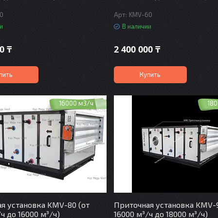
0
KMV-60
и
В наличии
0 ₸
2 400 000 ₸
пить
Купить
16000 м3/ч
180
я установка KMV-80 (от
Приточная установка KMV-9
ч до 16000 м³/ч)
16000 м³/ч до 18000 м³/ч)