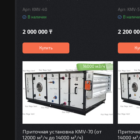
KMV-40
KMV-5
В наличии
В наличи
2 000 000 ₸
2 200 00
Купить
Ку
14000 м3/ч
Приточная установка KMV-70 (от
Приточна
12000 м³/ч до 14000 м³/ч)
14000 м³/