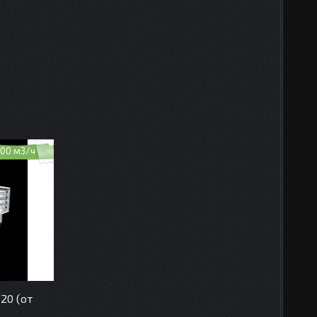
00 м3/ч
20 (от