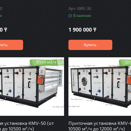
20
KMV-30
и
В наличии
0 ₸
1 900 000 ₸
пить
Купить
10500 м3/ч
120
я установка KMV-50 (от
Приточная установка KMV-6
 до 10500 м³/ч)
10500 м³/ч до 12000 м³/ч)