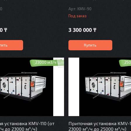
80
KMV-90
Под заказ
0 ₸
3 300 000 ₸
пить
Купить
23000 м3/ч
250
я установка KMV-110 (от
Приточная установка KMV-1
/ч до 23000 м³/ч)
23000 м³/ч до 25000 м³/ч)