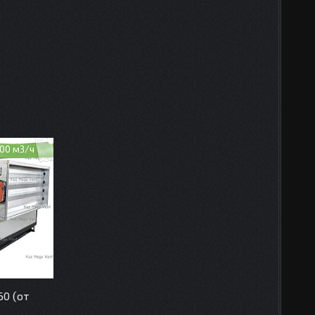
00 м3/ч
0 (от