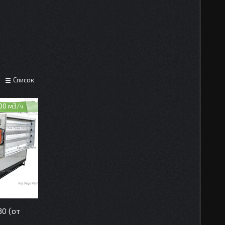
Список
00 м3/ч
0 (от