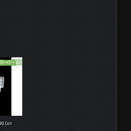
00 м3/ч
0 (от